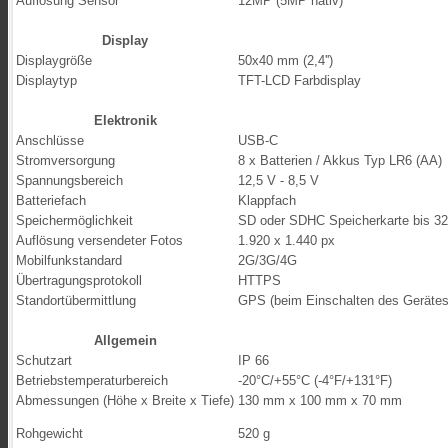
Auflösung Sensor
12MP (5MP nativ)
Display
Displaygröße
50x40 mm (2,4'')
Displaytyp
TFT-LCD Farbdisplay
Elektronik
Anschlüsse
USB-C
Stromversorgung
8 x Batterien / Akkus Typ LR6 (AA)
Spannungsbereich
12,5 V - 8,5 V
Batteriefach
Klappfach
Speichermöglichkeit
SD oder SDHC Speicherkarte bis 3
Auflösung versendeter Fotos
1.920 x 1.440 px
Mobilfunkstandard
2G/3G/4G
Übertragungsprotokoll
HTTPS
Standortübermittlung
GPS (beim Einschalten des Gerätes
Allgemein
Schutzart
IP 66
Betriebstemperaturbereich
-20°C/+55°C (-4°F/+131°F)
Abmessungen (Höhe x Breite x Tiefe)
130 mm x 100 mm x 70 mm
Rohgewicht
520 g