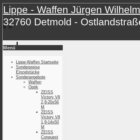
Lippe - Waffen Jürgen Wilhelm
32760 Detmold - Ostlandstraße
Menü
Lippe-Waffen Startseite
Sonderpreise
Einzelstücke
Sonderangebote
Waffen
Optik
ZEISS
Victory V8
2,8-20x56
M
ZEISS
Victory V8
1,8-14x50
M
ZEISS
Conquest