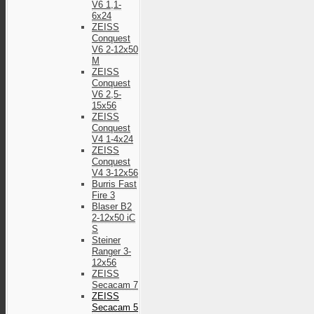
V6 1,1-
6x24
ZEISS
Conquest
V6 2-12x50
M
ZEISS
Conquest
V6 2,5-
15x56
ZEISS
Conquest
V4 1-4x24
ZEISS
Conquest
V4 3-12x56
Burris Fast
Fire 3
Blaser B2
2-12x50 iC
S
Steiner
Ranger 3-
12x56
ZEISS
Secacam 7
ZEISS
Secacam 5